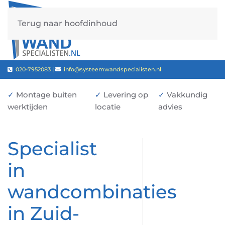
Terug naar hoofdinhoud
020-7952083 |
info@systeemwandspecialisten.nl
✓
Montage buiten
✓
Levering op
✓
Vakkundig
werktijden
locatie
advies
Specialist
in
wandcombinaties
in Zuid-